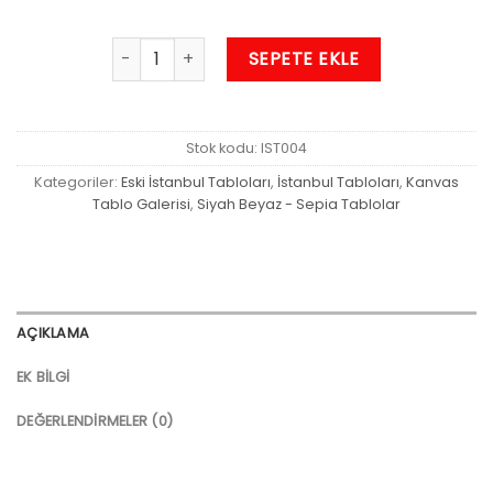
Arnavutköy Shore, 1910 Tablo adet
SEPETE EKLE
Stok kodu:
IST004
Kategoriler:
Eski İstanbul Tabloları
,
İstanbul Tabloları
,
Kanvas
Tablo Galerisi
,
Siyah Beyaz - Sepia Tablolar
AÇIKLAMA
EK BILGI
DEĞERLENDIRMELER (0)