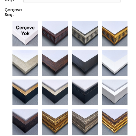
Çerçeve
Seç :