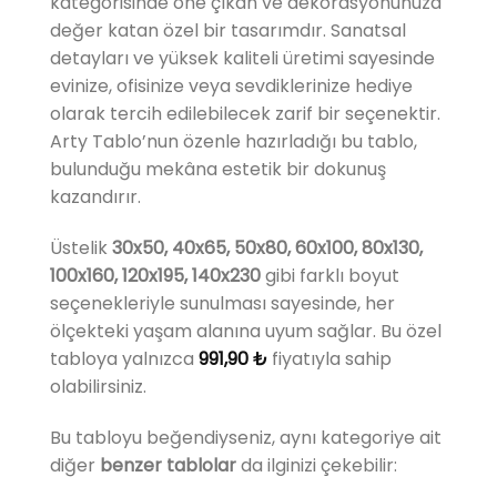
kategorisinde öne çıkan ve dekorasyonunuza
değer katan özel bir tasarımdır. Sanatsal
detayları ve yüksek kaliteli üretimi sayesinde
evinize, ofisinize veya sevdiklerinize hediye
olarak tercih edilebilecek zarif bir seçenektir.
Arty Tablo’nun özenle hazırladığı bu tablo,
bulunduğu mekâna estetik bir dokunuş
kazandırır.
Üstelik
30x50, 40x65, 50x80, 60x100, 80x130,
100x160, 120x195, 140x230
gibi farklı boyut
seçenekleriyle sunulması sayesinde, her
ölçekteki yaşam alanına uyum sağlar. Bu özel
tabloya yalnızca
991,90
₺
fiyatıyla sahip
olabilirsiniz.
Bu tabloyu beğendiyseniz, aynı kategoriye ait
diğer
benzer tablolar
da ilginizi çekebilir: