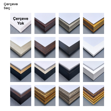
Çerçeve
Seç :