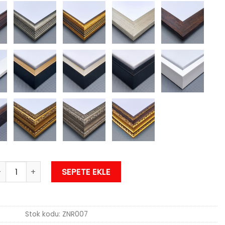
yıkta Tablo adet
SEPETE EKLE
Stok kodu:
ZNR007