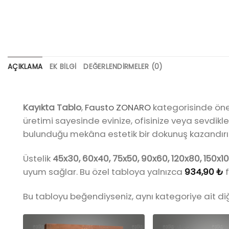
AÇIKLAMA
EK BILGI
DEĞERLENDIRMELER (0)
Kayıkta Tablo
,
Fausto ZONARO
kategorisinde öne 
üretimi sayesinde evinize, ofisinize veya sevdikler
bulunduğu mekâna estetik bir dokunuş kazandırır
Üstelik
45x30, 60x40, 75x50, 90x60, 120x80, 150x10
uyum sağlar. Bu özel tabloya yalnızca
934,90
₺
f
Bu tabloyu beğendiyseniz, aynı kategoriye ait d