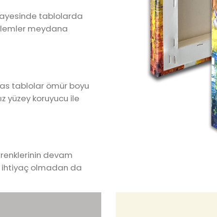
sayesinde tablolarda
blemler meydana
nvas tablolar ömür boyu
z yüzey koruyucu ile
 renklerinin devam
ye ihtiyaç olmadan da