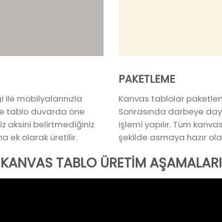
PAKETLEME
ile mobilyalarınızla
Kanvas tablolar paketlen
ece tablo duvarda öne
Sonrasında darbeye dayan
iz aksini belirtmediğiniz
işlemi yapılır. Tüm kanva
a ek olarak üretilir.
şekilde asmaya hazır olar
KANVAS TABLO ÜRETİM AŞAMALARI