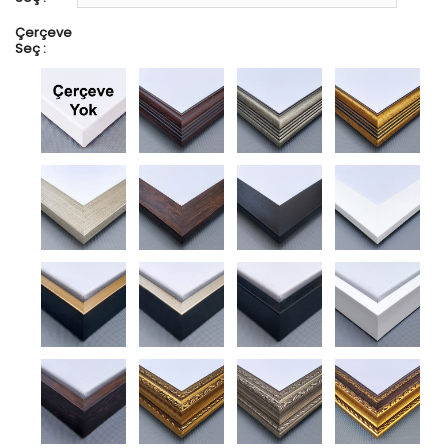
Çerçeve
Seç :