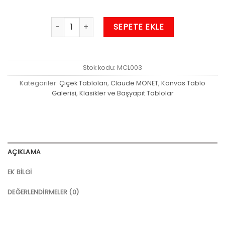
Nilüferler Tablo adet
SEPETE EKLE
Stok kodu:
MCL003
Kategoriler:
Çiçek Tabloları
,
Claude MONET
,
Kanvas Tablo
Galerisi
,
Klasikler ve Başyapıt Tablolar
AÇIKLAMA
EK BILGI
DEĞERLENDIRMELER (0)